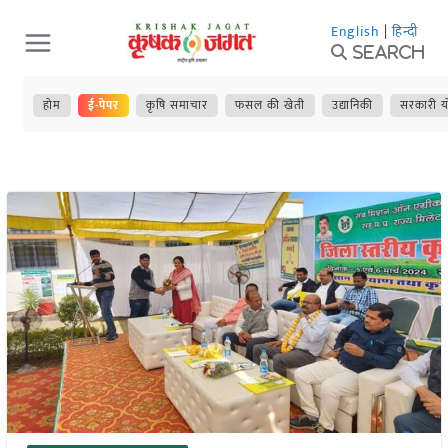
Skip
English
|
हिन्दी
to
Search
content
होम
ई-पेपर
कृषि समाचार
फसल की खेती
उद्यानिकी
सरकारी य