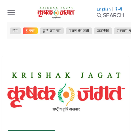
Skip
English
|
हिन्दी
to
Search
content
होम
ई-पेपर
कृषि समाचार
फसल की खेती
उद्यानिकी
सरकारी य