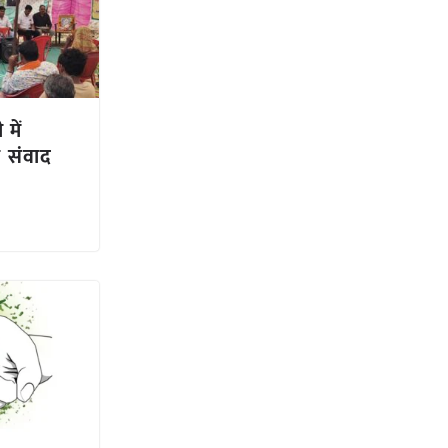
में
ा संवाद