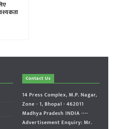
लिए
वश्यकता
Contact Us
14 Press Complex, M.P. Nagar,
Zone - 1, Bhopal - 462011
Madhya Pradesh INDIA ----
Advertisement Enquiry: Mr.