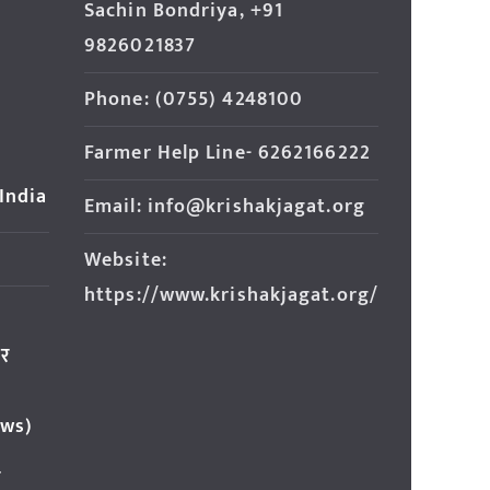
Sachin Bondriya, +91
9826021837
Phone: (0755) 4248100
Farmer Help Line- 6262166222
 India
Email: info@krishakjagat.org
Website:
https://www.krishakjagat.org/
ार
ews)
र