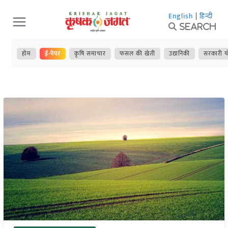
Skip
English
|
हिन्दी
to
Search
content
होम
ई-पेपर
कृषि समाचार
फसल की खेती
उद्यानिकी
सरकारी य