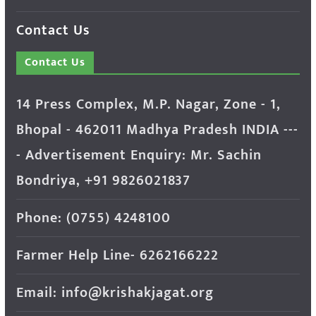
Contact Us
Contact Us
14 Press Complex, M.P. Nagar, Zone - 1,
Bhopal - 462011 Madhya Pradesh INDIA ---
- Advertisement Enquiry: Mr. Sachin
Bondriya, +91 9826021837
Phone: (0755) 4248100
Farmer Help Line- 6262166222
Email: info@krishakjagat.org