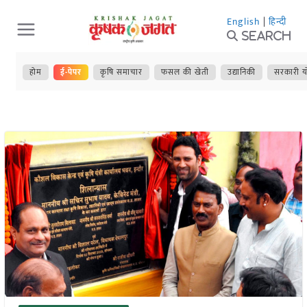
Skip
English
|
हिन्दी
to
Search
content
होम
ई-पेपर
कृषि समाचार
फसल की खेती
उद्यानिकी
सरकारी य