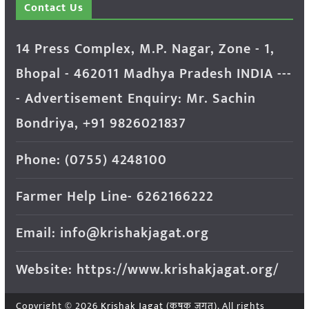
Contact Us
14 Press Complex, M.P. Nagar, Zone - 1,
Bhopal - 462011 Madhya Pradesh INDIA ---
- Advertisement Enquiry: Mr. Sachin
Bondriya, +91 9826021837
Phone: (0755) 4248100
Farmer Help Line- 6262166222
Email: info@krishakjagat.org
Website: https://www.krishakjagat.org/
Copyright © 2026
Krishak Jagat (कृषक जगत)
. All rights