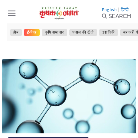
Skip
English
|
हिन्दी
to
Search
content
होम
ई-पेपर
कृषि समाचार
फसल की खेती
उद्यानिकी
सरकारी य