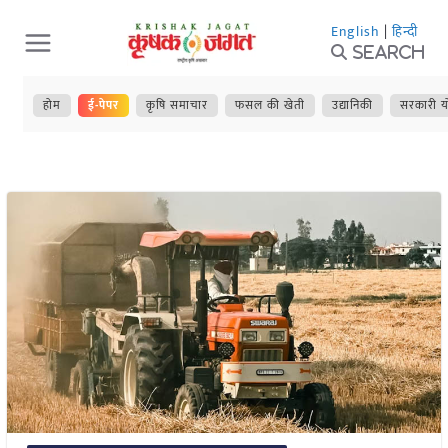
Skip
English
|
हिन्दी
to
Search
content
होम
ई-पेपर
कृषि समाचार
फसल की खेती
उद्यानिकी
सरकारी य