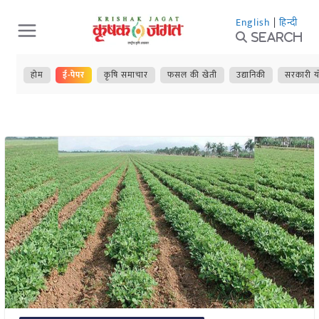
Skip
English
|
हिन्दी
to
Search
content
होम
ई-पेपर
कृषि समाचार
फसल की खेती
उद्यानिकी
सरकारी य