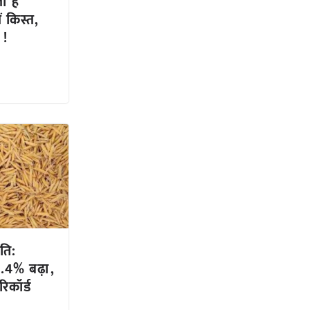
ी है
 किस्त,
 !
ति:
.4% बढ़ा,
रिकॉर्ड