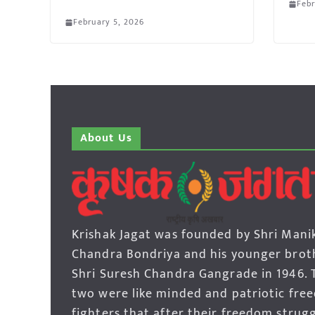
Febr
February 5, 2026
About Us
Krishak Jagat was founded by Shri Mani
Chandra Bondriya and his younger brot
Shri Suresh Chandra Gangrade in 1946. 
two were like minded and patriotic fre
fighters that after their freedom strug