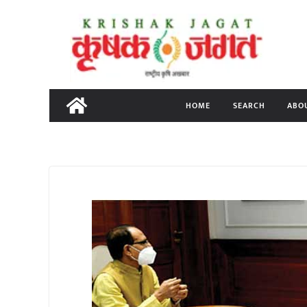
Skip
to
content
HOME
SEARCH
ABO