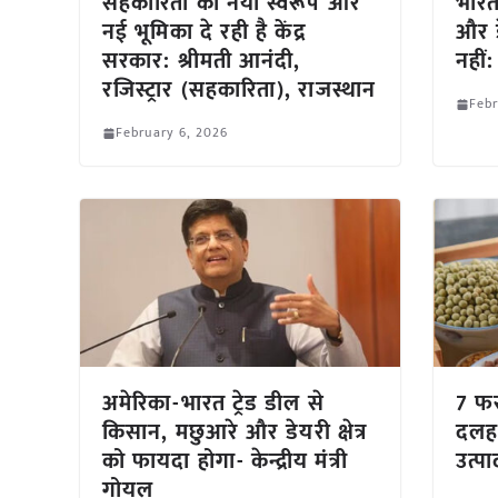
सहकारिता को नया स्वरूप और
भारत-
नई भूमिका दे रही है केंद्र
और ड
सरकार: श्रीमती आनंदी,
नहीं
रजिस्ट्रार (सहकारिता), राजस्थान
Febr
February 6, 2026
अमेरिका-भारत ट्रेड डील से
7 फरव
किसान, मछुआरे और डेयरी क्षेत्र
दलहन
को फायदा होगा- केन्द्रीय मंत्री
उत्प
गोयल