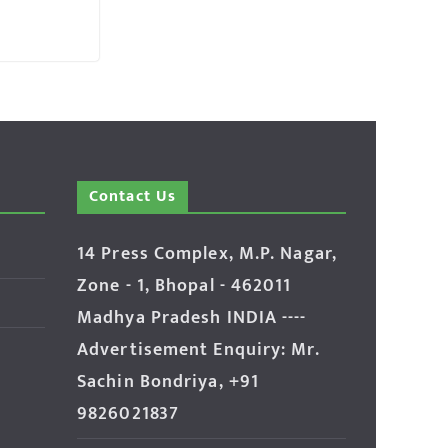
Contact Us
14 Press Complex, M.P. Nagar,
Zone - 1, Bhopal - 462011
Madhya Pradesh INDIA ----
Advertisement Enquiry: Mr.
Sachin Bondriya, +91
9826021837