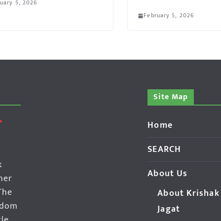
uary 5, 2026
February 5, 2026
Site Map
Home
SEARCH
k
About Us
her
The
About Krishak
edom
Jagat
gle