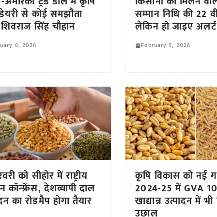
अमेरिका ट्रेड डील में कृषि
किसानों को मिलने वाल
ेयरी से कोई समझौता
सम्मान निधि की 22 वीं
: शिवराज सिंह चौहान
लेकिन हो जाइए अलर्ट
uary 6, 2026
February 5, 2026
री को सीहोर में राष्ट्रीय
कृषि विकास को नई ग
 कॉन्फ्रेंस, देशव्यापी दाल
2024-25 में GVA 10
ादन का रोडमैप होगा तैयार
खाद्यान्न उत्पादन में भी 
उछाल