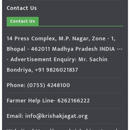
Contact Us
Contact Us
14 Press Complex, M.P. Nagar, Zone - 1,
Bhopal - 462011 Madhya Pradesh INDIA ---
- Advertisement Enquiry: Mr. Sachin
Bondriya, +91 9826021837
Phone: (0755) 4248100
Farmer Help Line- 6262166222
Email: info@krishakjagat.org