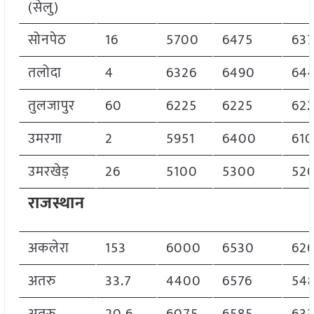
(सेलु)
सोनपेठ
16
5700
6475
63
तलोदा
4
6326
6490
64
तुलजापुर
60
6225
6225
62
उमरगा
2
5951
6400
61
उमरखेड़
26
5100
5300
52
राजस्थान
अकलेरा
153
6000
6530
62
अतरु
33.7
4400
6576
54