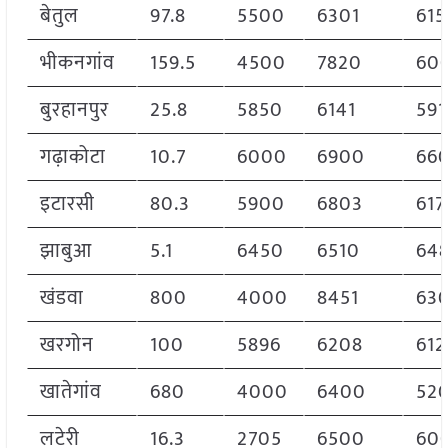
बेतुल
97.8
5500
6301
615
भीकनगांव
159.5
4500
7820
60
बुरहानपुर
25.8
5850
6141
591
गढ़ाकोटा
10.7
6000
6900
66
इटारसी
80.3
5900
6803
617
झाबुआ
5.1
6450
6510
64
खंडवा
800
4000
8451
630
खरगोन
100
5896
6208
612
खातेगांव
680
4000
6400
52
लटेरी
16.3
2705
6500
60