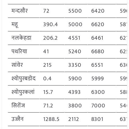
मन्दसौर
72
5500
6420
59
महू
390.4
5000
6620
581
नलकेहडा
206.2
4551
6461
621
पथरिया
41
5240
6680
62
सांवेर
215
3350
6551
63
श्योपुरबडोद
0.4
5900
5999
59
श्योपुरकलां
15.7
4393
6300
58
सिरोंज
71.2
3800
7000
54
उज्जैन
1288.5
2112
8301
631