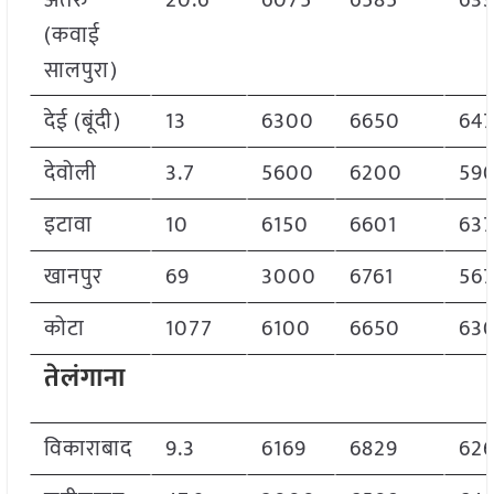
अतरु
20.6
6075
6585
63
(कवाई
सालपुरा)
देई (बूंदी)
13
6300
6650
64
देवोली
3.7
5600
6200
59
इटावा
10
6150
6601
63
खानपुर
69
3000
6761
56
कोटा
1077
6100
6650
63
तेलंगाना
विकाराबाद
9.3
6169
6829
62