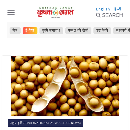
Skip
English
|
हिन्दी
to
Search
content
होम
ई-पेपर
कृषि समाचार
फसल की खेती
उद्यानिकी
सरकारी य
राष्ट्रीय कृषि समाचार (NATIONAL AGRICULTURE NEWS)