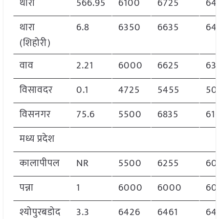
थारा
566.95
6100
6725
64
थारा
6.8
6350
6635
64
(शिहोरी)
वाव
2.21
6000
6625
63
विसावदर
0.1
4725
5455
50
विसनगर
75.6
5500
6835
61
मध्य प्रदेश
कालापीपल
NR
5500
6255
60
पन्ना
1
6000
6000
60
श्योपुरबडोद
3.3
6426
6461
64