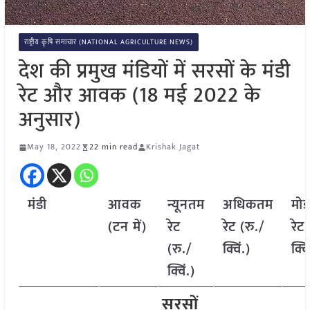
राष्ट्रीय कृषि समाचार (NATIONAL AGRICULTURE NEWS)
देश की प्रमुख मंडियों में सरसों के मंडी
रेट और आवक (18 मई 2022 के
अनुसार)
May 18, 2022
22 min read
Krishak Jagat
मंडी
आवक
न्यूनतम
अधिकतम
मो
(टन में)
रेट
रेट (रु./
रेट 
(रु./
क्विं.)
क्वि
क्विं.)
सरसों