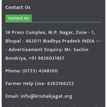
Contact Us
Contact Us
14 Press Complex, M.P. Nagar, Zone - 1,
Bhopal - 462011 Madhya Pradesh INDIA ---
- Advertisement Enquiry: Mr. Sachin
Bondriya, +91 9826021837
Phone: (0755) 4248100
Farmer Help Line- 6262166222
Email: info@krishakjagat.org