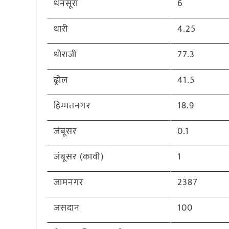
धनसूरा
6
धारी
4.25
धोराजी
77.3
ढ्रोल
41.5
हिम्मतनगर
18.9
जंबूसर
0.1
जंबूसर (कावी)
1
जामनगर
2387
जसदान
100