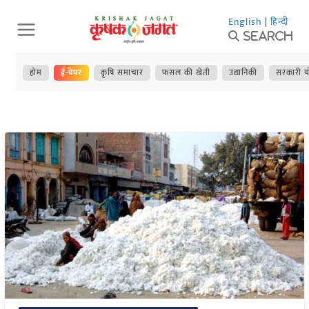
Skip
English
|
हिन्दी
to
Search
content
होम
ई-पेपर
कृषि समाचार
फसल की खेती
उद्यानिकी
सरकारी य