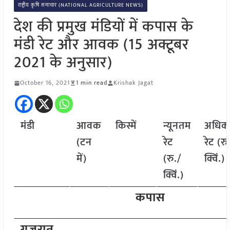
राष्ट्रीय कृषि समाचार (NATIONAL AGRICULTURE NEWS)
देश की प्रमुख मंडियों में कपास के
मंडी रेट और आवक (15 अक्टूबर
2021 के अनुसार)
October 16, 2021
1 min read
Krishak Jagat
मंडी
आवक
किस्में
न्यूनतम
अधिक
(टन
रेट
रेट (रु
में)
(रु./
क्विं.)
क्विं.)
कपास
गुजरात