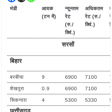
मंडी
आवक
न्यूनतम
अधिकतम
(टन में)
रेट
रेट (रु./
र
(रु./
क्विं.)
क
क्विं.)
सरसों
बिहार
बरबीघा
9
6900
7100
शेखपुरा
0.9
6900
7100
सिकन्दरा
4
5300
5330
छत्तीसगढ