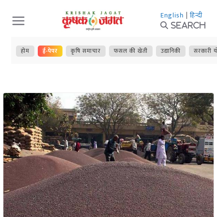
Skip
English
|
हिन्दी
to
Search
content
होम
ई-पेपर
कृषि समाचार
फसल की खेती
उद्यानिकी
सरकारी य