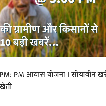
M: PM आवास योजना I सोयाबीन खरी
 खेती