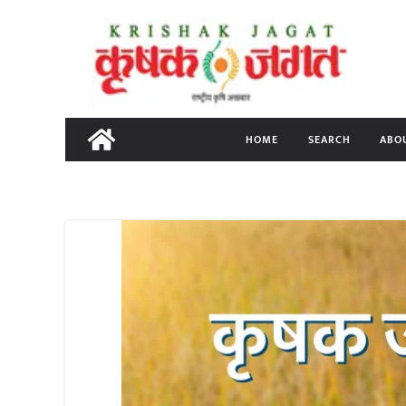
Skip
to
content
HOME
SEARCH
ABO