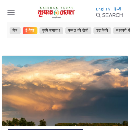
Skip
English
|
हिन्दी
to
Search
content
होम
ई-पेपर
कृषि समाचार
फसल की खेती
उद्यानिकी
सरकारी य