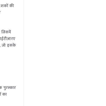
 दशकों की
र
 जिसमें
 एमआईटीआरए
ै, जो इसके
क पुरस्कार
ों का