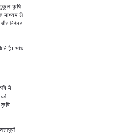
नुकूल कृषि
े माध्यम से
स और निरंतर
ति है। आंध्र
षि में
ीकी
 कृषि
्तापूर्ण