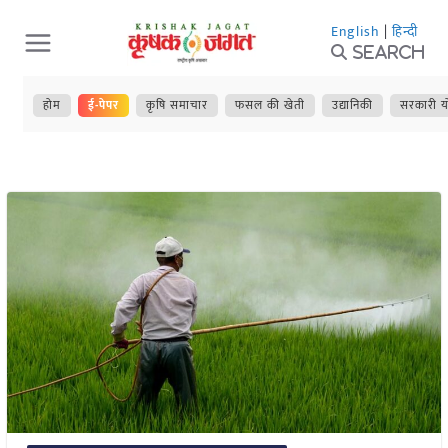
Skip
English
|
हिन्दी
to
Search
content
होम
ई-पेपर
कृषि समाचार
फसल की खेती
उद्यानिकी
सरकारी य