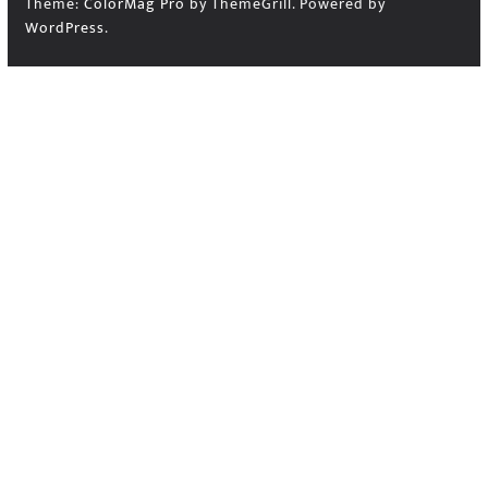
Theme:
ColorMag Pro
by ThemeGrill. Powered by
WordPress
.