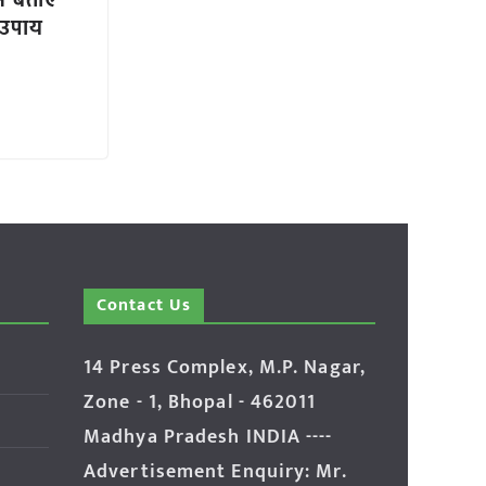
ने बताए
 उपाय
Contact Us
14 Press Complex, M.P. Nagar,
Zone - 1, Bhopal - 462011
Madhya Pradesh INDIA ----
Advertisement Enquiry: Mr.