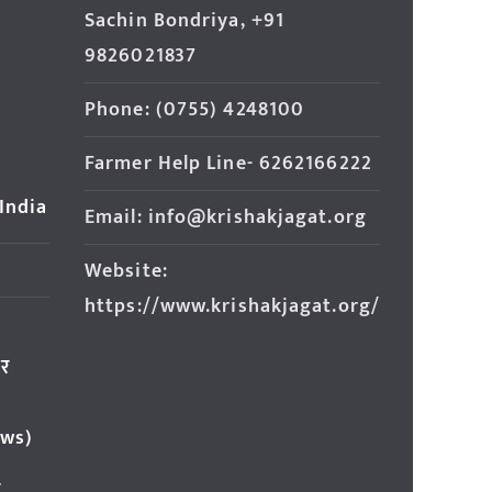
Sachin Bondriya, +91
9826021837
Phone: (0755) 4248100
Farmer Help Line- 6262166222
 India
Email: info@krishakjagat.org
Website:
https://www.krishakjagat.org/
ार
ews)
र