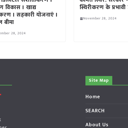
 डिजिटल सशक्तिकरण I
कीमतें स्थिर: सरकार 
मीण विकास I खाद्य
स्थिरीकरण के प्रभावी
ंस्करण I सहकारी योजनाएं I
November 28, 2024
 बीमा
ember 28, 2024
Site Map
Home
SEARCH
k
About Us
her