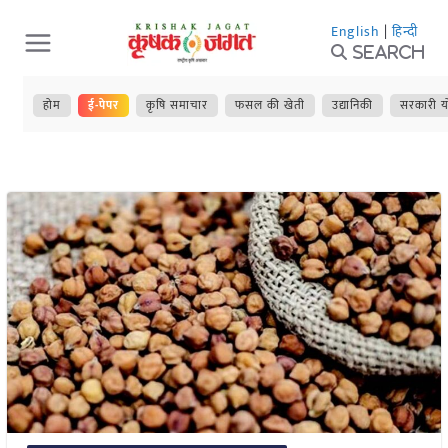
Skip
English
|
हिन्दी
to
Search
content
होम
ई-पेपर
कृषि समाचार
फसल की खेती
उद्यानिकी
सरकारी य