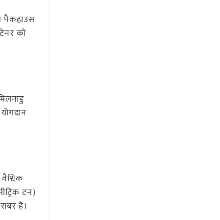
दित पैकहाउस
ंटेनर को
तमिलनाडु
ा योगदान
 वैश्विक
मीट्रिक टन)
राबर है।