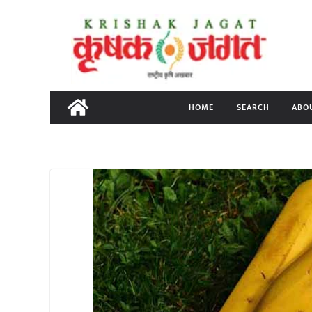
Skip
to
content
HOME
SEARCH
ABO