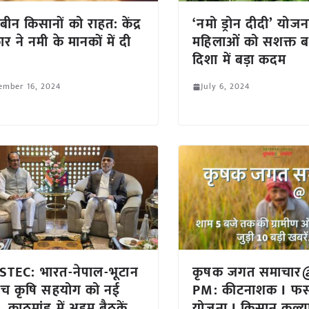
बीन किसानों को राहत: केंद्र
‘नमो ड्रोन दीदी’ योजना
र ने नमी के मानकों में दी
महिलाओं को सशक्त ब
दिशा में बड़ा कदम
ember 16, 2024
July 6, 2024
TEC: भारत-नेपाल-भूटान
कृषक जगत समाचार
ीच कृषि सहयोग को नई
PM: कीटनाशक I फस
, काठमांडू में अहम बैठकें
योजना I किसान कल्