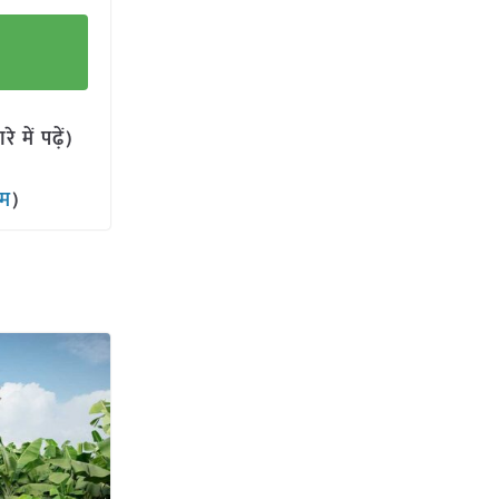
में पढ़ें)
ाम
)