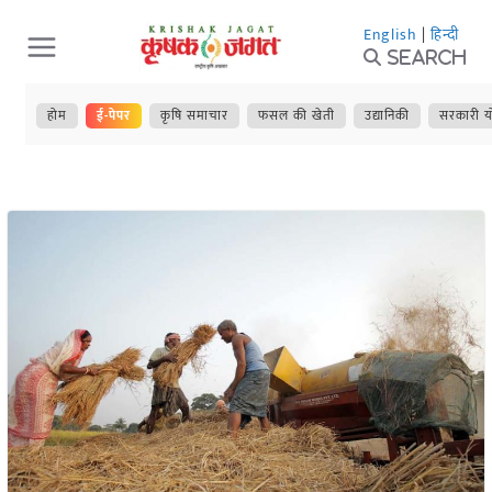
Skip
English
|
हिन्दी
to
Search
content
होम
ई-पेपर
कृषि समाचार
फसल की खेती
उद्यानिकी
सरकारी य