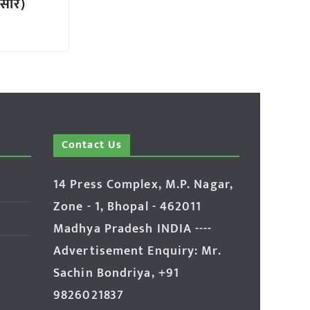
ुसार)
Contact Us
14 Press Complex, M.P. Nagar,
Zone - 1, Bhopal - 462011
Madhya Pradesh INDIA ----
Advertisement Enquiry: Mr.
Sachin Bondriya, +91
9826021837