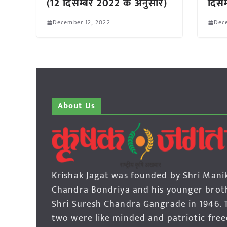
(12 दिसम्बर 2022 के अनुसार)
दिसम
December 12, 2022
Dec
About Us
Krishak Jagat was founded by Shri Mani
Chandra Bondriya and his younger brot
Shri Suresh Chandra Gangrade in 1946. 
two were like minded and patriotic fre