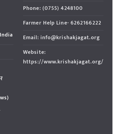
Phone: (0755) 4248100
Farmer Help Line- 6262166222
 India
Email: info@krishakjagat.org
Website:
https://www.krishakjagat.org/
ार
ews)
र