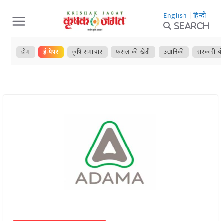
Skip
English
|
हिन्दी
to
Search
content
होम
ई-पेपर
कृषि समाचार
फसल की खेती
उद्यानिकी
सरकारी य