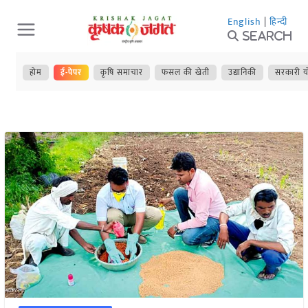
Skip
English
|
हिन्दी
to
Search
content
होम
ई-पेपर
कृषि समाचार
फसल की खेती
उद्यानिकी
सरकारी य