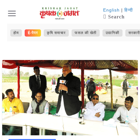
Skip
English
|
हिन्दी
Search
to
content
होम
ई-पेपर
कृषि समाचार
फसल की खेती
उद्यानिकी
सरकारी