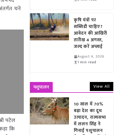
ने जनपद
अंतर्गत चने
कृषि यंत्रों पर
सब्सिडी चाहिए?
आवेदन की आखिरी
तारीख 4 अगस्त,
जल्द करें अप्लाई
August 4, 2026
1 min read
View All
पशुपालन
10 साल में 70%
बढ़ा देश का दूध
उत्पादन, राज्यसभा
्री पटेल
में ललन सिंह ने
े कहा कि
गिनाईं पशुपालन