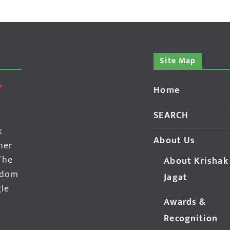
Site Map
Home
SEARCH
k
About Us
her
The
About Krishak
edom
Jagat
gle
Awards &
Recognition