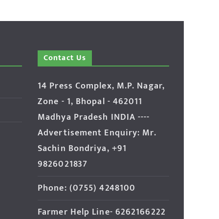
Contact Us
14 Press Complex, M.P. Nagar,
Zone - 1, Bhopal - 462011
Madhya Pradesh INDIA ----
Advertisement Enquiry: Mr.
Sachin Bondriya, +91
9826021837
Phone: (0755) 4248100
Farmer Help Line- 6262166222