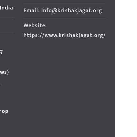
 India
Email: info@krishakjagat.org
Website:
https://www.krishakjagat.org/
ार
ews)
र
Crop