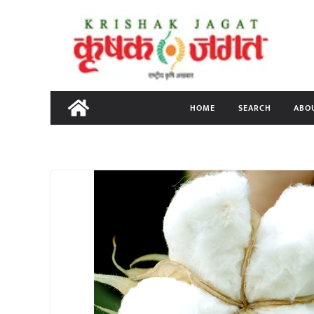
Skip
to
content
HOME
SEARCH
ABO