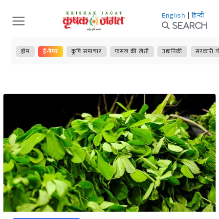
Skip
English
|
हिन्दी
to
Search
content
होम
ई-पेपर
कृषि समाचार
फसल की खेती
उद्यानिकी
सरकारी य