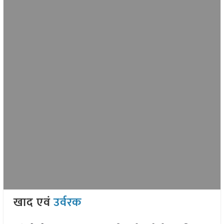
खाद एवं
उर्वरक