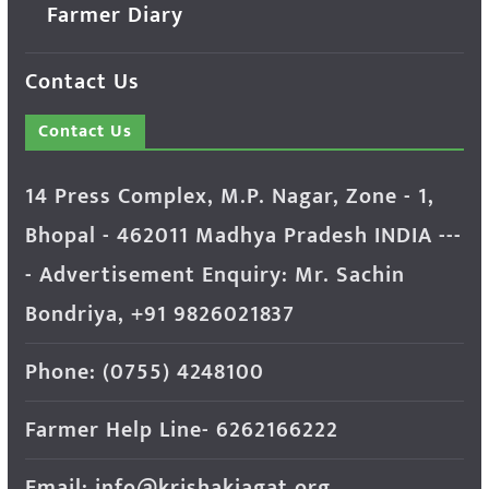
Farmer Diary
Contact Us
Contact Us
14 Press Complex, M.P. Nagar, Zone - 1,
Bhopal - 462011 Madhya Pradesh INDIA ---
- Advertisement Enquiry: Mr. Sachin
Bondriya, +91 9826021837
Phone: (0755) 4248100
Farmer Help Line- 6262166222
Email: info@krishakjagat.org