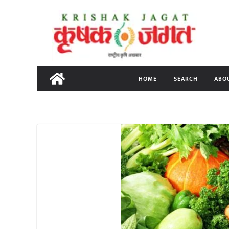
Skip
to
content
HOME
SEARCH
ABO