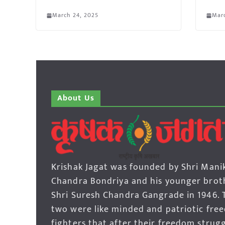
March 24, 2025
Marc
About Us
Krishak Jagat was founded by Shri Mani
Chandra Bondriya and his younger brot
Shri Suresh Chandra Gangrade in 1946. 
two were like minded and patriotic fre
fighters that after their freedom strug