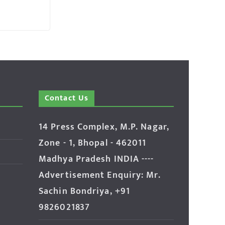
Contact Us
14 Press Complex, M.P. Nagar,
Zone - 1, Bhopal - 462011
Madhya Pradesh INDIA ----
Advertisement Enquiry: Mr.
Sachin Bondriya, +91
9826021837