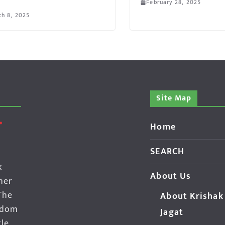
February 28, 2025
h 8, 2025
Site Map
Home
SEARCH
k
About Us
her
The
About Krishak
edom
Jagat
gle