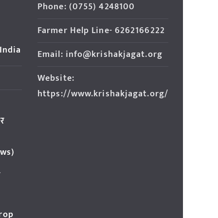
Phone: (0755) 4248100
Farmer Help Line- 6262166222
 India
Email: info@krishakjagat.org
Website:
https://www.krishakjagat.org/
ार
ews)
र
Crop