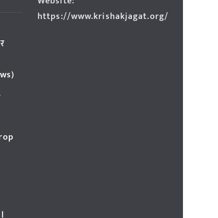
Website:
https://www.krishakjagat.org/
ार
ews)
र
Crop
l