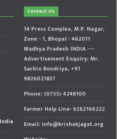
Contact Us
14 Press Complex, M.P. Nagar,
Zone - 1, Bhopal - 462011
Madhya Pradesh INDIA ----
Advertisement Enquiry: Mr.
Sachin Bondriya, +91
9826021837
Phone: (0755) 4248100
Farmer Help Line- 6262166222
 India
Email: info@krishakjagat.org