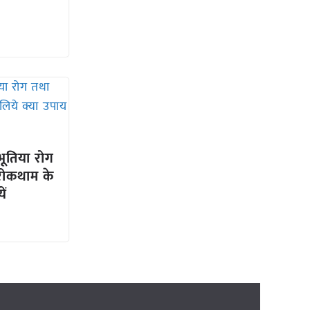
ूतिया रोग
रोकथाम के
ें