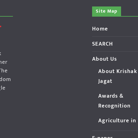
Site Map
Home
SEARCH
k
About Us
her
The
About Krishak
edom
Jagat
gle
Awards &
Recognition
Agriculture in