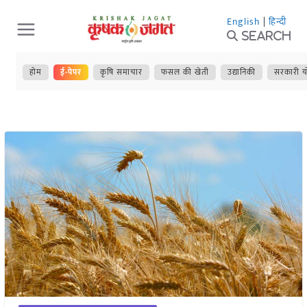
Skip
English
|
हिन्दी
to
Search
content
होम
ई-पेपर
कृषि समाचार
फसल की खेती
उद्यानिकी
सरकारी य