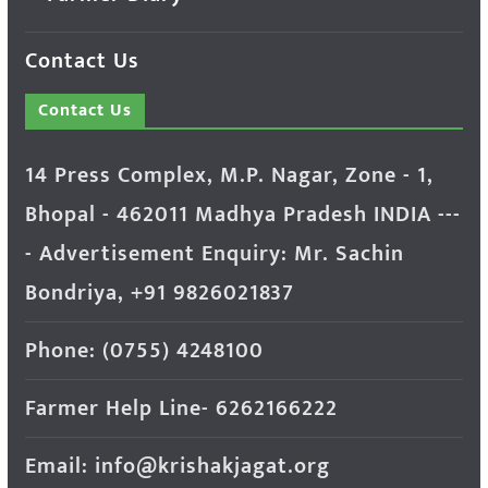
Contact Us
Contact Us
14 Press Complex, M.P. Nagar, Zone - 1,
Bhopal - 462011 Madhya Pradesh INDIA ---
- Advertisement Enquiry: Mr. Sachin
Bondriya, +91 9826021837
Phone: (0755) 4248100
Farmer Help Line- 6262166222
Email: info@krishakjagat.org