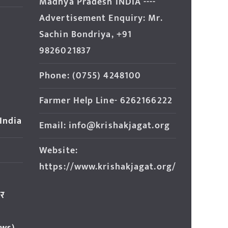
Madhya Pradesh INDIA ----
Advertisement Enquiry: Mr.
Sachin Bondriya, +91
9826021837
Phone: (0755) 4248100
Farmer Help Line- 6262166222
 India
Email: info@krishakjagat.org
Website:
https://www.krishakjagat.org/
ार