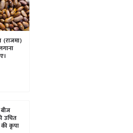
ीन (राजमा)
लगाना
िए।
 बीज
की उचित
े की कृपा