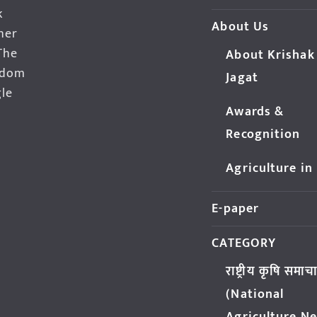
k
About Us
her
The
About Krishak
edom
Jagat
gle
Awards &
Recognition
Agriculture in
E-paper
CATEGORY
राष्ट्रीय कृषि समाच
(National