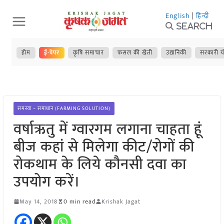
Skip
English
|
हिन्दी
to
Search
content
होम
ई-पेपर
कृषि समाचार
फसल की खेती
उद्यानिकी
सरकारी य
समस्या – समाधान (FARMING SOLUTION)
वर्षाऋतु में ग्वारगम लगाना चाहता हूं
बीज कहां से मिलेगा कीट/रोगों की
रोकथाम के लिये कौनसी दवा का
उपयोग करें।
May 14, 2018
0 min read
Krishak Jagat