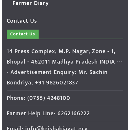
Farmer Diary
Contact Us
Contact Us
14 Press Complex, M.P. Nagar, Zone - 1,
Bhopal - 462011 Madhya Pradesh INDIA ---
- Advertisement Enquiry: Mr. Sachin
Bondriya, +91 9826021837
Phone: (0755) 4248100
Farmer Help Line- 6262166222
Email: info@krishakjagat.org