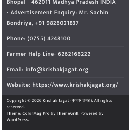
Bhopal - 462011 Madhya Pradesh INDIA ---
- Advertisement Enquiry: Mr. Sachin
Bondriya, +91 9826021837
Phone: (0755) 4248100
Farmer Help Line- 6262166222
Email: info@krishakjagat.org
Website: https://www.krishakjagat.org/
Copyright © 2026
Krishak Jagat (कृषक जगत)
. All rights
reserved.
Theme:
ColorMag Pro
by ThemeGrill. Powered by
WordPress
.