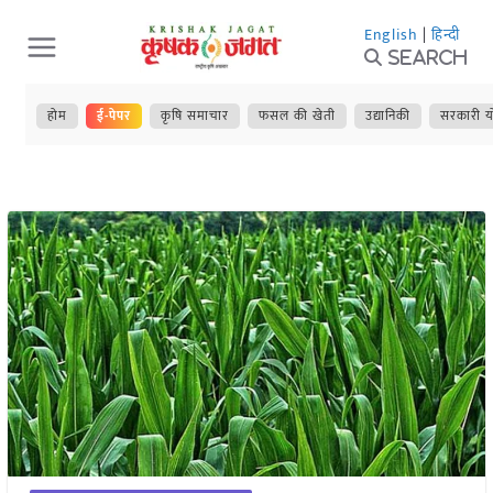
Skip
English
|
हिन्दी
to
Search
content
होम
ई-पेपर
कृषि समाचार
फसल की खेती
उद्यानिकी
सरकारी य