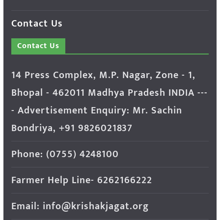
Contact Us
Contact Us
14 Press Complex, M.P. Nagar, Zone - 1,
Bhopal - 462011 Madhya Pradesh INDIA ---
- Advertisement Enquiry: Mr. Sachin
Bondriya, +91 9826021837
Phone: (0755) 4248100
Farmer Help Line- 6262166222
Email: info@krishakjagat.org