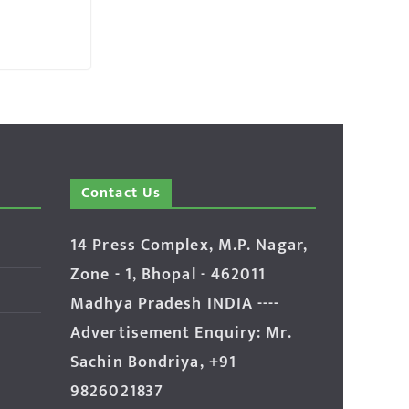
Contact Us
14 Press Complex, M.P. Nagar,
Zone - 1, Bhopal - 462011
Madhya Pradesh INDIA ----
Advertisement Enquiry: Mr.
Sachin Bondriya, +91
9826021837