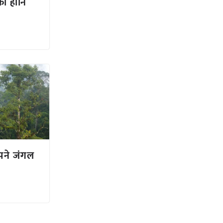
ो हानि
अपने जंगल