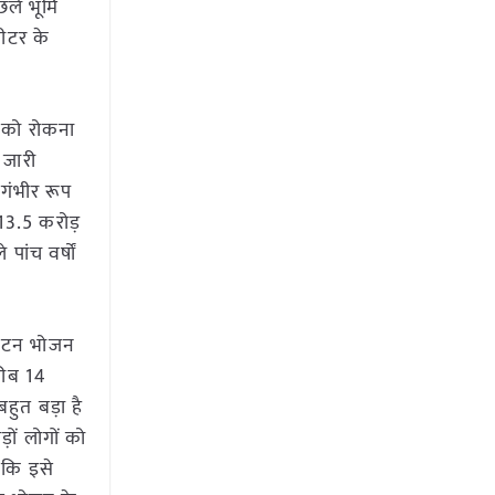
छले भूमि
ीटर के
ी को रोकना
ा जारी
 गंभीर रूप
 13.5 करोड़
ांच वर्षों
ोड़ टन भोजन
करीब 14
हुत बड़ा है
ों लोगों को
 कि इसे