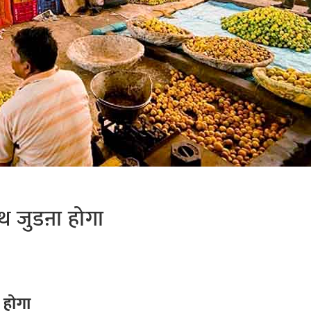
 जुडऩा होगा
 होगा