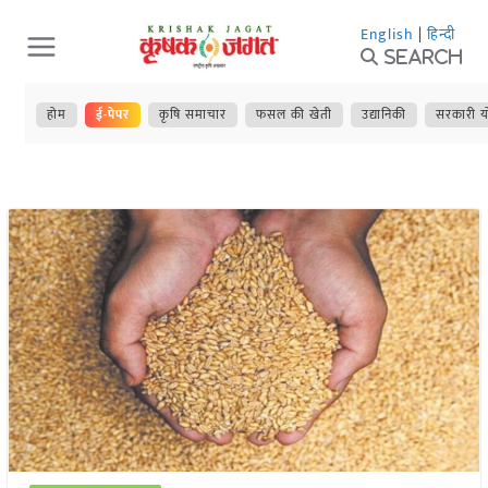
Skip
English
|
हिन्दी
to
Search
content
होम
ई-पेपर
कृषि समाचार
फसल की खेती
उद्यानिकी
सरकारी य