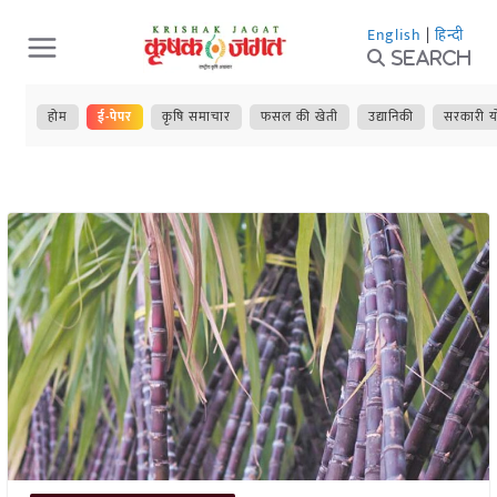
Skip
English
|
हिन्दी
to
Search
content
होम
ई-पेपर
कृषि समाचार
फसल की खेती
उद्यानिकी
सरकारी य