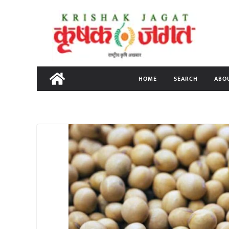
Skip
to
content
HOME
SEARCH
ABO