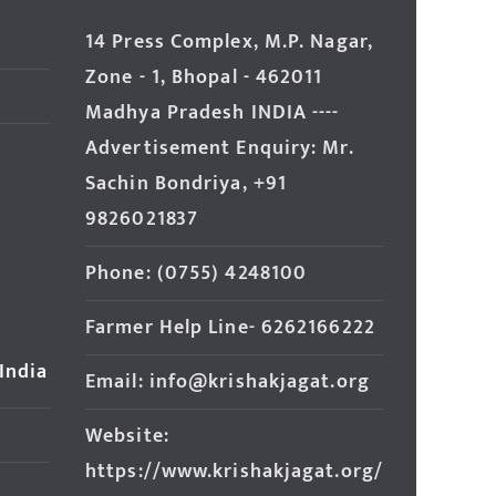
14 Press Complex, M.P. Nagar,
Zone - 1, Bhopal - 462011
Madhya Pradesh INDIA ----
Advertisement Enquiry: Mr.
Sachin Bondriya, +91
9826021837
Phone: (0755) 4248100
Farmer Help Line- 6262166222
 India
Email: info@krishakjagat.org
Website:
https://www.krishakjagat.org/