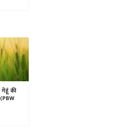
ेहूं की
 (PBW