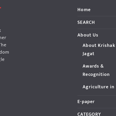
Home
SEARCH
k
About Us
her
The
About Krishak
edom
Jagat
gle
Awards &
Recognition
Agriculture in
E-paper
CATEGORY