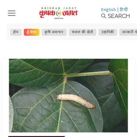
Skip
English
|
हिन्दी
to
Search
content
होम
ई-पेपर
कृषि समाचार
फसल की खेती
उद्यानिकी
सरकारी य