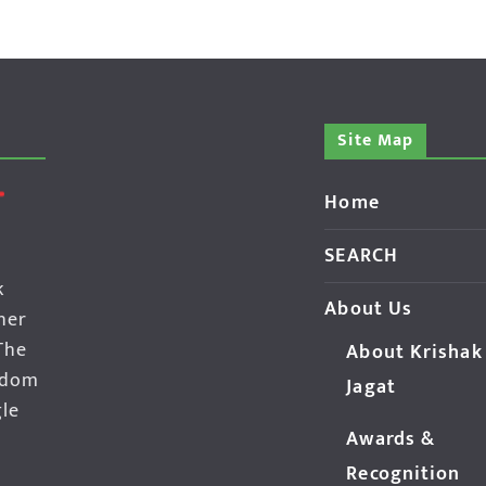
Site Map
Home
SEARCH
k
About Us
her
The
About Krishak
edom
Jagat
gle
Awards &
Recognition