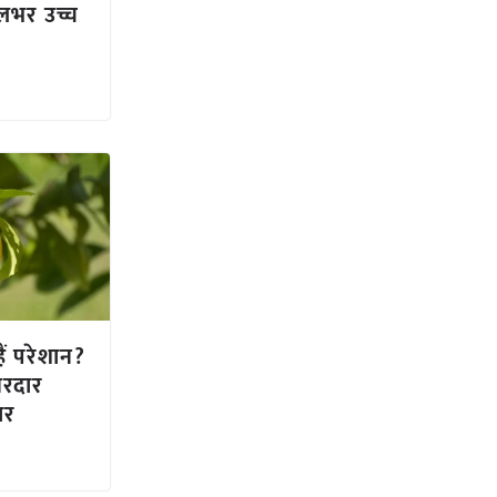
ालभर उच्च
हैं परेशान?
सरदार
ार