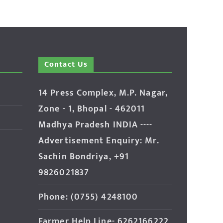
Contact Us
14 Press Complex, M.P. Nagar,
Zone - 1, Bhopal - 462011
Madhya Pradesh INDIA ----
Advertisement Enquiry: Mr.
Sachin Bondriya, +91
9826021837
Phone: (0755) 4248100
Farmer Help Line- 6262166222