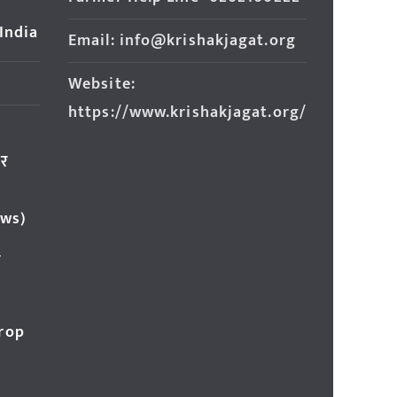
 India
Email: info@krishakjagat.org
Website:
https://www.krishakjagat.org/
ार
ews)
र
Crop