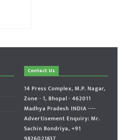
Contact Us
14 Press Complex, M.P. Nagar,
Zone - 1, Bhopal - 462011
Madhya Pradesh INDIA ----
Advertisement Enquiry: Mr.
Sachin Bondriya, +91
9826021837