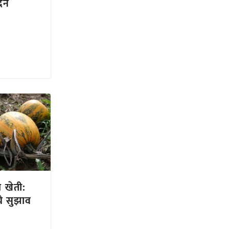
ादन
ी खेती:
े सुझाव