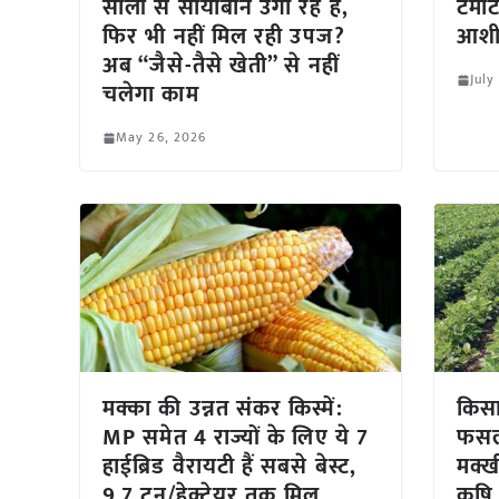
सालों से सोयाबीन उगा रहे हैं,
टमाट
फिर भी नहीं मिल रही उपज?
आशी
अब “जैसे-तैसे खेती” से नहीं
July
चलेगा काम
May 26, 2026
मक्का की उन्नत संकर किस्में:
किस
MP समेत 4 राज्यों के लिए ये 7
फसल
हाईब्रिड वैरायटी हैं सबसे बेस्ट,
मक्ख
9.7 टन/हेक्टेयर तक मिल
कृषि