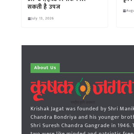
सकती है उपज
Augu
July 13, 2026
About Us
Krishak Jagat was founded by Shri Mani
Chandra Bondriya and his younger brot
Shri Suresh Chandra Gangrade in 1946. 