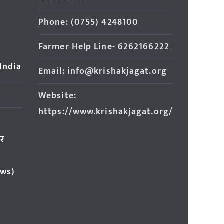
Phone: (0755) 4248100
Farmer Help Line- 6262166222
 India
Email: info@krishakjagat.org
Website:
https://www.krishakjagat.org/
ार
ews)
र