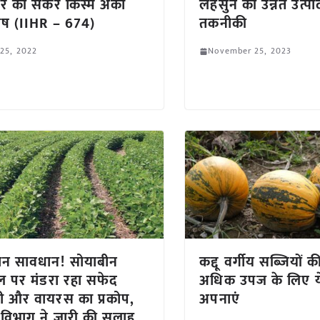
र की संकर किस्म अर्का
लहसुन की उन्नत उत्प
ष (IIHR – 674)
तकनीकी
 25, 2022
November 25, 2023
ान सावधान! सोयाबीन
कद्दू वर्गीय सब्जियों क
 पर मंडरा रहा सफेद
अधिक उपज के लिए य
ी और वायरस का प्रकोप,
अपनाएं
 विभाग ने जारी की सलाह