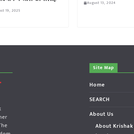
August 13, 2024
st 19, 2025
Site Map
Home
SEARCH
k
About Us
her
The
About Krishak