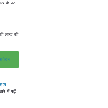
लाख के रूप
ि को लाख को
 आवेदन
सएप्प
 में पढ़ें