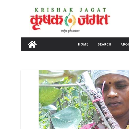
Skip
to
content
HOME
SEARCH
ABO