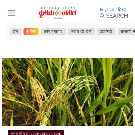
Skip
English
|
हिन्दी
to
Search
content
होम
ई-पेपर
कृषि समाचार
फसल की खेती
उद्यानिकी
सरकारी य
फसल की खेती (CROP CULTIVATION)